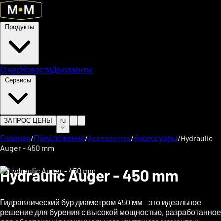
Продукты
О нас
Новости
Документы
Сервисы
ЗАПРОС ЦЕНЫ
ru
Главная
/
Предложение
/
Accessories
/
Аксессуары
/
Hydraulic
Auger - 450 mm
Hydraulic Auger - 450 mm
Гидравлический бур диаметром 450 мм - это идеальное
решение для бурения с высокой мощностью, разработанное