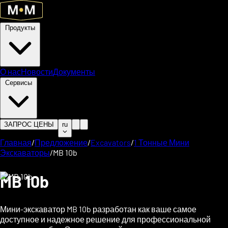
Продукты
О нас
Новости
Документы
Сервисы
ЗАПРОС ЦЕНЫ
ru
Главная
/
Предложение
/
Excavators
/
1 Тонные Мини
Экскаваторы
/
MB 10b
MB 10b
Мини-экскаватор MB 10b разработан как ваше самое
доступное и надежное решение для профессиональной