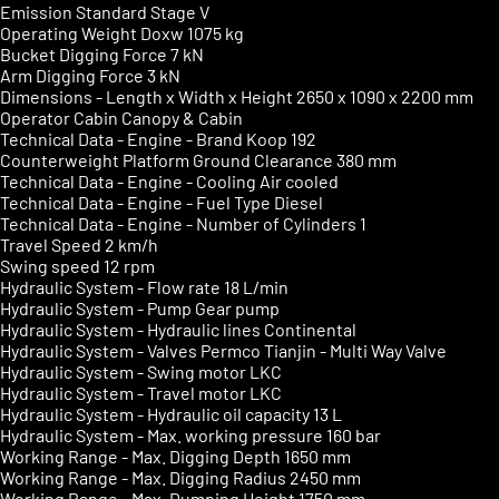
Emission Standard
Stage V
Operating Weight Doxw
1075 kg
Bucket Digging Force
7 kN
Arm Digging Force
3 kN
Dimensions - Length x Width x Height
2650 x 1090 x 2200 mm
Operator Cabin
Canopy & Cabin
Technical Data - Engine - Brand
Koop 192
Counterweight Platform Ground Clearance
380 mm
Technical Data - Engine - Cooling
Air cooled
Technical Data - Engine - Fuel Type
Diesel
Technical Data - Engine - Number of Cylinders
1
Travel Speed
2 km/h
Swing speed
12 rpm
Hydraulic System - Flow rate
18 L/min
Hydraulic System - Pump
Gear pump
Hydraulic System - Hydraulic lines
Continental
Hydraulic System - Valves
Permco Tianjin - Multi Way Valve
Hydraulic System - Swing motor
LKC
Hydraulic System - Travel motor
LKC
Hydraulic System - Hydraulic oil capacity
13 L
Hydraulic System - Max. working pressure
160 bar
Working Range - Max. Digging Depth
1650 mm
Working Range - Max. Digging Radius
2450 mm
Working Range - Max. Dumping Height
1750 mm