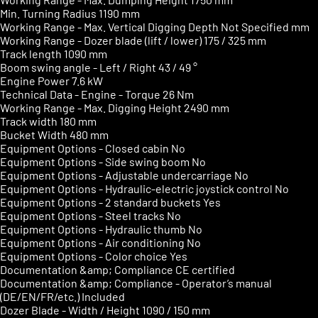
Min. Turning Radius
1190 mm
Working Range - Max. Vertical Digging Depth
Not Specified mm
Working Range - Dozer blade (lift / lower)
175 / 325 mm
Track length
1090 mm
Boom swing angle - Left / Right
43 / 49 °
Engine Power
7.6 kW
Technical Data - Engine - Torque
26 Nm
Working Range - Max. Digging Height
2490 mm
Track width
180 mm
Bucket Width
480 mm
Equipment Options - Closed cabin
No
Equipment Options - Side swing boom
No
Equipment Options - Adjustable undercarriage
No
Equipment Options - Hydraulic-electric joystick control
No
Equipment Options - 2 standard buckets
Yes
Equipment Options - Steel tracks
No
Equipment Options - Hydraulic thumb
No
Equipment Options - Air conditioning
No
Equipment Options - Color choice
Yes
Documentation &amp; Compliance
CE certified
Documentation &amp; Compliance - Operator’s manual
(DE/EN/FR/etc.)
Included
Dozer Blade - Width / Height
1090 / 150 mm