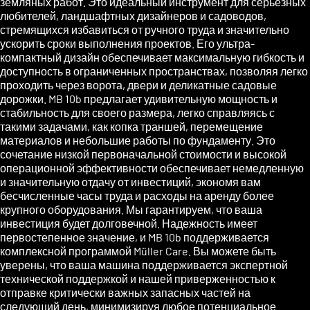
земляных работ. Это идеальный инструмент для серьезных
любителей, ландшафтных дизайнеров и садоводов,
стремящихся избавиться от ручного труда и значительно
ускорить сроки выполнения проектов. Его ультра-
компактный дизайн обеспечивает максимальную гибкость и
доступность в ограниченных пространствах, позволяя легко
проходить через ворота, двери и деликатные садовые
дорожки. MB 10b предлагает удивительную мощность и
стабильность для своего размера, легко справляясь с
такими задачами, как копка траншей, перемещение
материалов и небольшие работы по фундаменту. Это
сочетание низкой первоначальной стоимости и высокой
операционной эффективности обеспечивает немедленную
и значительную отдачу от инвестиций, экономя вам
бесчисленные часы труда и расходы на аренду более
крупного оборудования. Мы гарантируем, что ваша
инвестиция будет долговечной. Надежность имеет
первостепенное значение, и MB 10b поддерживается
комплексной программой Müller Care. Вы можете быть
уверены, что ваша машина поддерживается экспертной
технической поддержкой и нашей приверженностью к
отправке критически важных запасных частей на
следующий день, минимизируя любое потенциальное