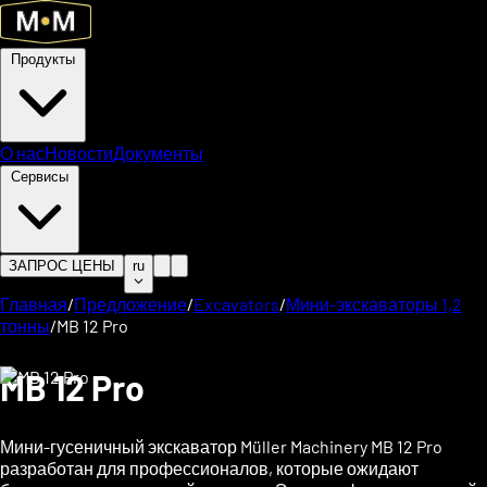
Продукты
О нас
Новости
Документы
Сервисы
ЗАПРОС ЦЕНЫ
ru
Главная
/
Предложение
/
Excavators
/
Мини-экскаваторы 1,2
тонны
/
MB 12 Pro
MB 12 Pro
Мини-гусеничный экскаватор Müller Machinery MB 12 Pro
разработан для профессионалов, которые ожидают