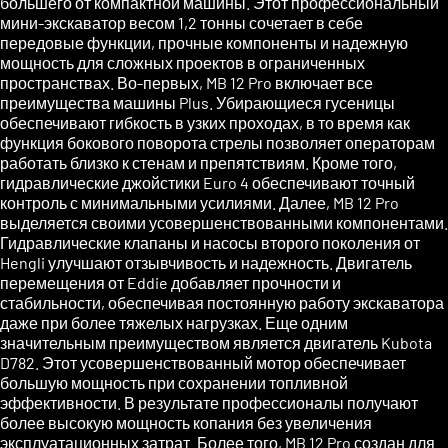
большего от компактной машины. Этот профессиональный
мини-экскаватор весом 1,2 тонны сочетает в себе
передовые функции, прочные компоненты и надежную
мощность для сложных проектов в ограниченных
пространствах. Во-первых, MB 12 Pro включает все
преимущества машины Plus. Убирающиеся гусеницы
обеспечивают гибкость в узких проходах, в то время как
функция бокового поворота стрелы позволяет операторам
работать близко к стенам и препятствиям. Кроме того,
гидравлические джойстики Euro 4 обеспечивают точный
контроль с минимальными усилиями. Далее, MB 12 Pro
выделяется своими усовершенствованными компонентами.
Гидравлические клапаны и насосы второго поколения от
Hengli улучшают отзывчивость и надежность. Двигатель
перемещения от Eddie добавляет прочности и
стабильности, обеспечивая постоянную работу экскаватора
даже при более тяжелых нагрузках. Еще одним
значительным преимуществом является двигатель Kubota
D782. Этот усовершенствованный мотор обеспечивает
большую мощность при сохранении топливной
эффективности. В результате профессионалы получают
более высокую мощность копания без увеличения
эксплуатационных затрат. Более того, MB 12 Pro создан для