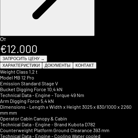
От
€12.000
ЗАПРОСИТЬ ЦЕНУ →
ХАРАКТЕРИСТИКИ
ДОКУМЕНТЫ
КОНТАКТ
Weight Class
1.2 t
Model
MB 12 Pro
Emission Standard
Stage V
Bucket Digging Force
10.4 kN
Technical Data - Engine - Torque
49 Nm
Arm Digging Force
5.4 kN
Dimensions - Length x Width x Height
3025 x 830/1000 x 2260
mm mm
Operator Cabin
Canopy & Cabin
Technical Data - Engine - Brand
Kubota D782
Counterweight Platform Ground Clearance
393 mm
Technical Data - Engine - Cooling
Water cooled