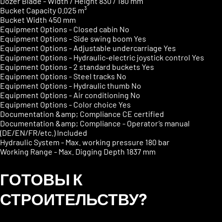
Dozer Blade - Width / Height
830 / 180 mm
Bucket Capacity
0.025 m³
Bucket Width
450 mm
Equipment Options - Closed cabin
No
Equipment Options - Side swing boom
Yes
Equipment Options - Adjustable undercarriage
Yes
Equipment Options - Hydraulic-electric joystick control
Yes
Equipment Options - 2 standard buckets
Yes
Equipment Options - Steel tracks
No
Equipment Options - Hydraulic thumb
No
Equipment Options - Air conditioning
No
Equipment Options - Color choice
Yes
Documentation &amp; Compliance
CE certified
Documentation &amp; Compliance - Operator’s manual
(DE/EN/FR/etc.)
Included
Hydraulic System - Max. working pressure
180 bar
Working Range - Max. Digging Depth
1837 mm
ГОТОВЫ К
СТРОИТЕЛЬСТВУ?