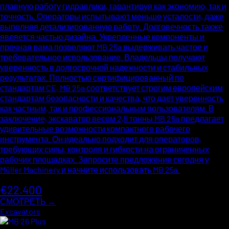
плавную работу гидравлики, гарантируя как экономию, так и
точность. Операторы испытывают меньше усталости, даже
выполняя детализированную работу. Долговечность также
является частью дизайна. Укрепленные компоненты и
прочная рама позволяют MB 25a выдерживать частое и
требовательное использование. Владельцы получают
уверенность в долгосрочной надежности и стабильных
результатах. Полностью сертифицированный по
стандартам CE, MB 25a соответствует строгим европейским
стандартам безопасности и качества, что дает уверенность
как частным, так и профессиональным пользователям. В
заключение, экскаватор весом 2,5 тонны MB 25a предлагает
удивительные возможности компактного рабочего
инструмента. Он идеально подходит для операторов,
требующих силы, контроля и гибкости на ограниченных
рабочих площадках. Запросите предложение сегодня у
Müller Machinery и начните использовать MB 25a.
€22.400
СМОТРЕТЬ →
Excavators