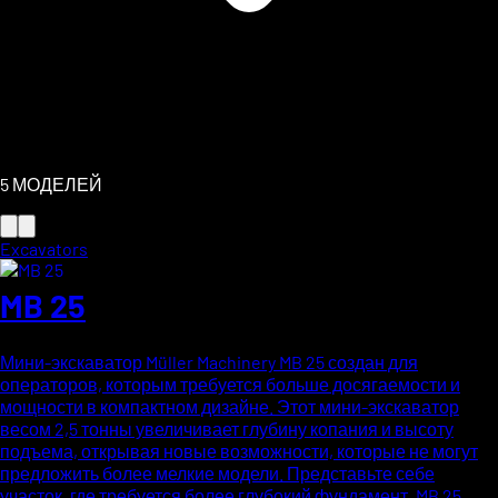
5
МОДЕЛЕЙ
Excavators
MB 25
Мини-экскаватор Müller Machinery MB 25 создан для
операторов, которым требуется больше досягаемости и
мощности в компактном дизайне. Этот мини-экскаватор
весом 2,5 тонны увеличивает глубину копания и высоту
подъема, открывая новые возможности, которые не могут
предложить более мелкие модели. Представьте себе
участок, где требуется более глубокий фундамент. MB 25