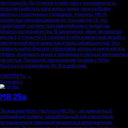
пространств. Он сочетает в себе силу и маневренность,
позволяя работать как в жилых зонах, так и на более
крупных строительных площадках. Наконец, MB 25
полностью сертифицирован по стандартам CE, что
гарантирует соответствие европейским стандартам
безопасности и качества. В заключение, мини-экскаватор
весом 2,5 тонны MB 25 сочетает в себе компактный дизайн с
увеличенной досягаемостью и большей мощностью. Это
правильный выбор для операторов, которым нужно копать
глубже, поднимать выше и перемещать больше материала с
легкостью. Запросите предложение сегодня у Müller
Machinery и посмотрите MB 25 в действии.
СМОТРЕТЬ →
Excavators
MB 25a
Экскаватор Müller Machinery MB 25a — это компактный
рабочий инструмент, разработанный для операторов,
которым нужна серьезная мощность в ограниченных
условиях. Этот компактный экскаватор весом 2,5 тонны