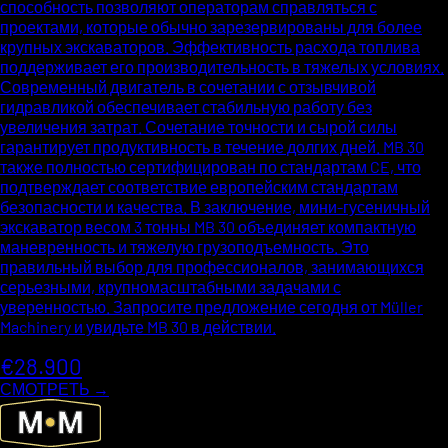
способность позволяют операторам справляться с
проектами, которые обычно зарезервированы для более
крупных экскаваторов. Эффективность расхода топлива
поддерживает его производительность в тяжелых условиях.
Современный двигатель в сочетании с отзывчивой
гидравликой обеспечивает стабильную работу без
увеличения затрат. Сочетание точности и сырой силы
гарантирует продуктивность в течение долгих дней. MB 30
также полностью сертифицирован по стандартам CE, что
подтверждает соответствие европейским стандартам
безопасности и качества. В заключение, мини-гусеничный
экскаватор весом 3 тонны MB 30 объединяет компактную
маневренность и тяжелую грузоподъемность. Это
правильный выбор для профессионалов, занимающихся
серьезными, крупномасштабными задачами с
уверенностью. Запросите предложение сегодня от Müller
Machinery и увидьте MB 30 в действии.
€28.900
СМОТРЕТЬ →