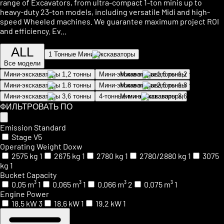
range of Excavators, from ultra-compact 1-ton minis up to
heavy-duty 23-ton models, including versatile Midi and high-
speed Wheeled machines. We guarantee maximum project ROI
and efficiency. Ev...
ALL
1 Тонные Мини Экскаваторы
Все модели
Мини-экскаваторы 1,2 тонны
Мини-экскаваторы 1,6 тонны
Мини-экскаваторы 1.8 тонны
Мини-экскаваторы 2,6 тонны
Мини-экскаваторы 3,6 тонны
4-тонные мини-экскаваторы
ФИЛЬТРОВАТЬ ПО
Emission Standard
Stage V
5
Operating Weight Doxw
2575
kg
1
2675
kg
1
2780
kg
1
2780/2880
kg
1
3075
kg
1
Bucket Capacity
0.05
m³
1
0.065
m³
1
0.066
m³
2
0.075
m³
1
Engine Power
18.5
kW
3
18.6
kW
1
19.2
kW
1