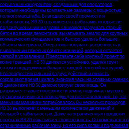
серьезным конкурентом, созданным для операторов,
которым необходимы компактные размеры с мощностью
полного масштаба. Благодаря своей прочности и
стабильности, MB 30 справляется с работами, которые не
под силу меньшим моделям. Он может разрушать старый
бетон во время демонтажа, выкапывать землю для крупных
коммерческих фундаментов и быстро удалять большие
объемы материала. Операторы получают уверенность в
выполнении тяжелых работ с машиной, которая остается
легкой в управлении. Представьте себе крупный проект по
копке траншей. MB 30 движется устойчиво, удаляя грунт
оптом и поддерживая баланс с каждой тяжелой нагрузкой.
Его профессиональный радиус действия и емкость
сокращают время циклов, экономя часы на сложных сменах.
В демонтаже MB 30 демонстрирует свою мощь. Он
разрывает старые поверхности земли, поднимает мусор в
грузовики и очищает площадки для восстановления. То, что
меньшим машинам потребовалось бы несколько проходов,
MB 30 выполняет с меньшим количеством движений и
большей стабильностью. Даже на ограниченных городских
проектах MB 30 показывает свою ценность. Он помещается в
ограниченные рабочие зоны, но его сила копки и подъемная