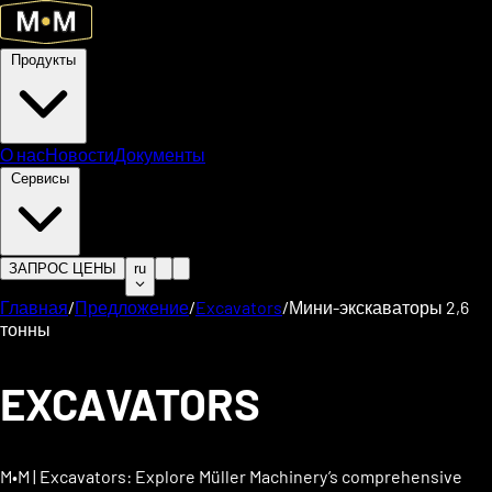
Продукты
О нас
Новости
Документы
Сервисы
ЗАПРОС ЦЕНЫ
ru
Главная
/
Предложение
/
Excavators
/
Мини-экскаваторы 2,6
тонны
EXCAVATORS
M•M | Excavators: Explore Müller Machinery’s comprehensive