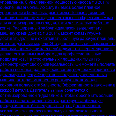
управление. С увеличенной мощностью насоса MB 26 Pro
обеспечивает большую силу выемки, более плавное
управление и более быстрые циклы. Точные движения
становятся проще, что делает его высокоэффективным как
для детализированных задач, так и для тяжелых работ по
копке. Расширенный рабочий диапазон выделяет эту
машину среди других. MB 26 Pro может копать глубже,
достигать дальше и охватывать большую рабочую площадь,
чем стандартные модели. Эта дополнительная возможность
экономит время, снижает необходимость в перемещении и
делает его ценным выбором для профессиональных
подрядчиков. На строительных площадках MB 26 Pro
демонстрирует свою универсальность. Он может выполнять
работы по копке траншей, оснований, подъем материалов и
детальную отделку. Операторы получают уверенность в
машине, которая мгновенно реагирует на команды,
сохраняя полную стабильность. Эффективность заложена в
каждой детали. Двигатель Yanmar сочетается с
оптимизированной гидравликой, чтобы обеспечить больше
работы на литр топлива. Это гарантирует стабильную
продуктивность без ненужных затрат. Долговечность
усиливает его профессиональную привлекательность.
Укрепленные компоненты и прочная структура гарантируют