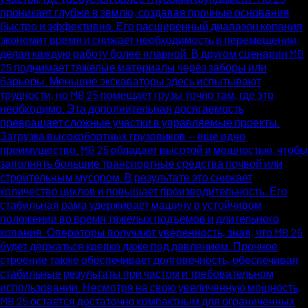
проникает глубже в землю, создавая прочные основания
быстро и эффективно. Его расширенный диапазон копания
экономит время и снижает необходимость в перемещении,
делая каждую работу более плавной. В другом сценарии MB
25 поднимает тяжелые материалы через заборы или
барьеры. Меньшие экскаваторы здесь испытывают
трудности, но MB 25 помещает грузы точно там, где это
необходимо. Эта дополнительная досягаемость
превращает сложные участки в управляемые проекты.
Загрузка высокобортных грузовиков — еще одно
преимущество. MB 25 обладает высотой и мощностью, чтобы
заполнять большие транспортные средства почвой или
строительным мусором. В результате это снижает
количество циклов и повышает производительность. Его
стабильная рама удерживает машину в устойчивом
положении во время тяжелых подъемов и длительного
копания. Операторы получают уверенность, зная, что MB 25
будет держаться крепко даже под давлением. Прочное
строение также обеспечивает долговечность, обеспечивая
стабильные результаты при частом и требовательном
использовании. Несмотря на свою увеличенную мощность,
MB 25 остается достаточно компактным для ограниченных