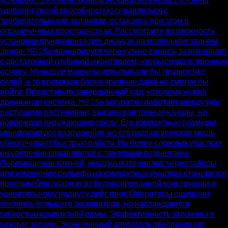
удивляет своей способностью справляться с
требовательными задачами, оставаясь при этом в
ограниченных пространствах. Рассмотрите возможность
установки фундамента для джакузи на маленьком заднем
дворе. MB 25a маневрирует через узкие ворота, затем копает
с достаточной глубиной и контролем, чтобы создать прочную
основу. Меньшие машины испытывали бы трудности с
силой, в то время как более крупные даже не смогли бы
войти. Представьте завершенный сад, которому нужна
дренажная система. MB 25a аккуратно работает между уже
растущими растениями, выкапывая точные каналы, не
повреждая окружающую среду. Его компактные размеры
минимизируют разрушения, но его гидравлическая мощь
обеспечивает быструю работу. На более сложных участках
он уверенно справляется с тяжелыми подъемами.
Перемещение камней, укладка материалов через заборы
или изменение рельефа на компактных участках становится
простым благодаря его сбалансированной конструкции и
удивительному радиусу действия. Операторы ощущают
контроль большего экскаватора, но наслаждаются
гибкостью компактной рамы. Эффективность заложена в
каждую задачу. Экономичный двигатель обеспечивает