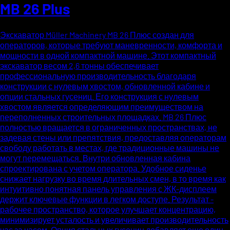
MB 26 Plus
Экскаватор Müller Machinery MB 26 Плюс создан для
операторов, которые требуют маневренности, комфорта и
мощности в одной компактной машине. Этот компактный
экскаватор весом 2,6 тонны обеспечивает
профессиональную производительность благодаря
конструкции с нулевым хвостом, обновленной кабине и
опции стальных гусениц. Его конструкция с нулевым
хвостом является определяющим преимуществом на
переполненных строительных площадках. MB 26 Плюс
полностью вращается в ограниченных пространствах, не
задевая стены или препятствия, предоставляя операторам
свободу работать в местах, где традиционные машины не
могут перемещаться. Внутри обновленная кабина
спроектирована с учетом оператора. Удобное сиденье
снижает нагрузку во время длительных смен, в то время как
интуитивно понятная панель управления с ЖК-дисплеем
держит ключевые функции в легком доступе. Результат -
рабочее пространство, которое улучшает концентрацию,
минимизирует усталость и увеличивает производительность
час за часом. Опция стальных гусениц добавляет еще один