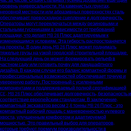
уровень универсальности. На каменистых грунтах,
неровной местности или абразивных поверхностях сталь
обеспечивает превосходное сцепление и долговечность.
Операторы могут переключаться между резиновыми и
стальными гусеницами в зависимости от требований
площадки, что делает MB 26 Плюс адаптируемым к
изменяющимся условиям. Эта гибкость распространяется
на проекты. В один день MB 26 Плюс может поднимать
тяжелые грузы на узкой городской строительной площадке.
На следующий день он может формировать рельеф в
частном саду или готовить почву для ландшафтного
дизайна. В каждом случае его баланс компактной формы и
профессиональных возможностей обеспечивает точную и
уверенную работу. Построенный с усиленными
компонентами и поддерживаемый полной сертификацией
CE, MB 26 Плюс обеспечивает долговечность, безопасность и
соответствие европейским стандартам. В заключение,
компактный экскаватор весом 2,6 тонны MB 26 Плюс - это
компактный рабочий лошадь с маневренностью нулевого
хвоста, улучшенным комфортом и адаптируемой
мощностью. Это правильный выбор для операторов,
которые требуют премиум производительности в