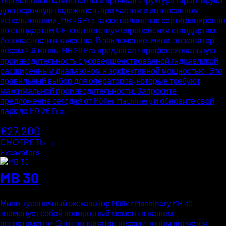
долгосрочную надежность при частом и интенсивном
использовании. MB 26 Pro также полностью сертифицирован
по стандартам CE, соответствуя европейским стандартам
безопасности и качества. В заключение, мини-экскаватор
весом 2,6 тонны MB 26 Pro предлагает профессиональную
производительность с усовершенствованной гидравликой,
расширенным диапазоном и эффективной мощностью. Это
правильный выбор для операторов, которые требуют
максимальной производительности. Запросите
предложение сегодня от Müller Machinery и обновите свой
парк до MB 26 Pro.
€27.200
СМОТРЕТЬ →
Excavators
MB 30
Мини-гусеничный экскаватор Müller Machinery MB 30
знаменует собой поворотный момент в нашем
ассортименте. Этот экскаватор весом 3 тонны является