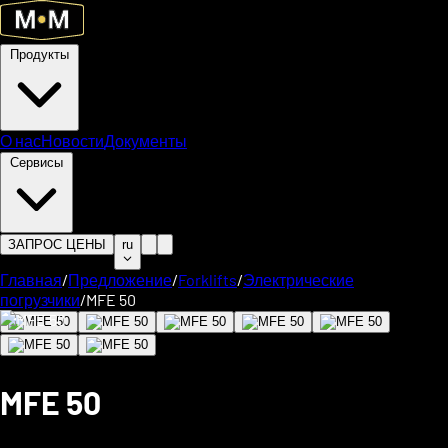
Продукты
О нас
Новости
Документы
Сервисы
ЗАПРОС ЦЕНЫ
ru
Главная
/
Предложение
/
Forklifts
/
Электрические
погрузчики
/
MFE 50
MFE 50