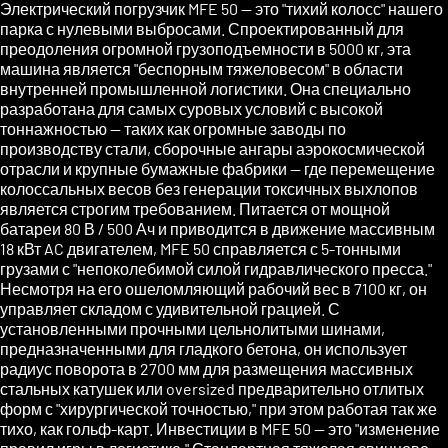
Электрический погрузчик MFE 50 — это "тихий колосс" нашего
парка с нулевыми выбросами. Спроектированный для
преодоления огромной грузоподъемности в 5000 кг, эта
машина является "беспорным тяжеловесом" в области
внутренней промышленной логистики. Она специально
разработана для самых суровых условий с высокой
тоннажностью — таких как огромные заводы по
производству стали, сборочные ангары аэрокосмической
отрасли и крупные бумажные фабрики — где перемещение
колоссальных весов без генерации токсичных выхлопов
является строгим требованием. Питается от мощной
батареи 80 В / 500 Ач и приводится в движение массивным
18 кВт AC двигателем, MFE 50 справляется с 5-тонными
грузами с "непоколебимой силой гидравлического пресса."
Несмотря на его ошеломляющий рабочий вес в 7100 кг, он
управляет складом с удивительной грацией. С
установленными прочными цельнолитыми шинами,
предназначенными для гладкого бетона, он использует
радиус поворота в 2700 мм для размещения массивных
стальных катушек или oversized предварительно отлитых
форм с "хирургической точностью," при этом работая так же
тихо, как гольф-карт. Инвестиции в MFE 50 — это "изменение