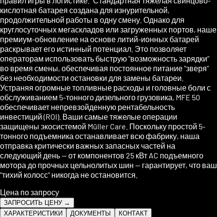
правил игры в логистике." Стандартная тяжелая свинцово-
кислотная батарея создана для изнурительной,
продолжительной работы в одну смену. Однако для
круглосуточных мегаскладов или загруженных портов, наше
премиум-обновление на основе литий-ионных батарей
раскрывает его истинный потенциал. Это позволяет
операторам использовать быструю "возможность зарядки"
во время смены, обеспечивая постоянное питание "зверя"
без необходимости остановки для замены батареи.
Устраняя огромные топливные расходы и головные боли с
обслуживанием 5-тонного дизельного грузовика, MFE 50
обеспечивает непревзойденную рентабельность
инвестиций (ROI). Ваши самые тяжелые операции
защищены экосистемой Müller Care. Поскольку простой 5-
тонного подъемника останавливает всю фабрику, наша
отправка критически важных запасных частей на
следующий день — от компонентов 25 кВт AC подъемного
мотора до прочных цельнолитых шин — гарантирует, что ваш
"тихий колосс" никогда не остановится.
Цена по запросу
ЗАПРОСИТЬ ЦЕНУ →
ХАРАКТЕРИСТИКИ
ДОКУМЕНТЫ
КОНТАКТ