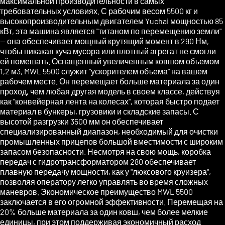
максимальной производительности в самых
требовательных условиях. С рабочим весом 5500 кг и
высокопроизводительным двигателем Yuchai мощностью 85
кВт, эта машина является "титаном по перемещению земли"
— она обеспечивает мощный крутящий момент в 290 Нм,
чтобы никакая куча мусора или плотный агрегат не смогли
ей помешать. Оснащенный увеличенным ковшом объемом
1,2 м3, MWL 5500 служит "ускорителем объема" на вашем
рабочем месте. Он перемещает больше материала за один
проход, чем любая другая модель в своем классе, действуя
как "конвейерная лента на колесах", которая быстро подает
материал в бункеры, грузовики и складские запасы. С
высотой разгрузки 3500 мм он обеспечивает
специализированный диапазон, необходимый для очистки
промышленных прицепов большой вместимости с широким
запасом безопасности. Несмотря на свою мощь, коробка
передач с гидротрансформатором 280 обеспечивает
плавную передачу мощности, как у "люксового круизера",
позволяя оператору легко управлять во время сложных
маневров. Экономическое преимущество MWL 5500
заключается в его огромной эффективности. Перемещая на
20% больше материала за один ковш, чем более мелкие
единицы, при этом поддерживая экономичный расход