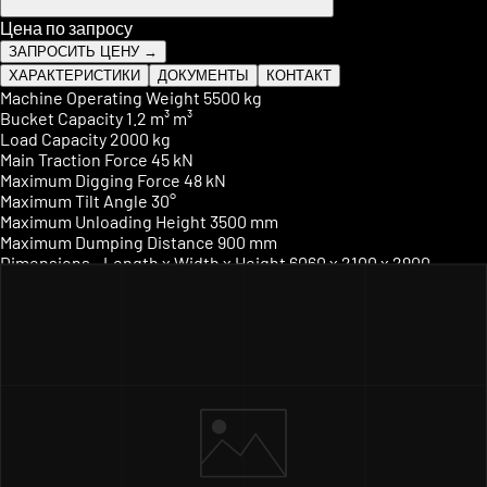
Цена по запросу
ЗАПРОСИТЬ ЦЕНУ →
ХАРАКТЕРИСТИКИ
ДОКУМЕНТЫ
КОНТАКТ
Machine Operating Weight
5500 kg
Bucket Capacity
1.2 m³ m³
Load Capacity
2000 kg
Main Traction Force
45 kN
Maximum Digging Force
48 kN
Maximum Tilt Angle
30°
Maximum Unloading Height
3500 mm
Maximum Dumping Distance
900 mm
Dimensions - Length x Width x Height
6060 x 2100 x 2900
mm mm
Battery Capacity
60A x 2
Air Conditioner
Optional
Automatic Shift
Standard configuration
Engine Model
Yuchai 85
Technical Data - Engine - Fuel Type
Diesel fuel
Engine Bore
102 mm
Maximum Torque
290 Nm
Rated Power
85 kW
Rotating Speed
2400 r/min