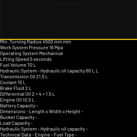
Fuel Consumption
6 L/h
Gearbox
280 torque converter
Gears
4 forward / 4 reverse
Hydraulic Torque Interface
9-on-12 Bolt Pattern
Top Speed
33 km/h
Tire Model
1670-24
Steering Angle
35°
Min. Turning Radius
4500 mm mm
Work System Pressure
16 Mpa
Operating System
Mechanical
Lifting Speed
5 seconds
Fuel Volume
70 L
Hydraulic System - Hydraulic oil capacity
60 L L
Transmission Oil
21.5 L
Coolant
15 L
Brake Fluid
2 L
Differential Oil
2 + 4 + 1.5 L
Engine Oil
10.5 L
Battery Capacity
-
Dimensions - Length x Width x Height
-
Bucket Capacity
-
Load Capacity
-
Hydraulic System - Hydraulic oil capacity
-
Technical Data - Engine - Fuel Type
-