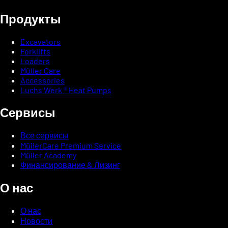
Продукты
Excavators
Forklifts
Loaders
Müller Care
Accessories
Luchs Werk ® Heat Pumps
Сервисы
Все сервисы
MüllerCare Premium Service
Müller Academy
Финансирование & Лизинг
О нас
О нас
Новости