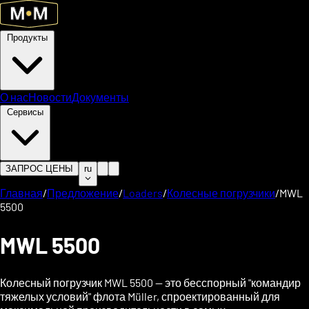
Продукты
О нас
Новости
Документы
Сервисы
ЗАПРОС ЦЕНЫ
ru
Главная
/
Предложение
/
Loaders
/
Колесные погрузчики
/
MWL
5500
MWL 5500
Колесный погрузчик MWL 5500 — это бесспорный "командир
тяжелых условий" флота Müller, спроектированный для