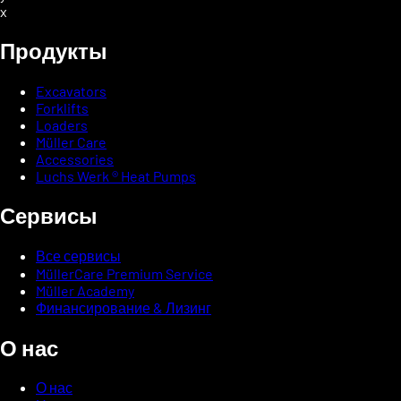
x
Продукты
Excavators
Forklifts
Loaders
Müller Care
Accessories
Luchs Werk ® Heat Pumps
Сервисы
Все сервисы
MüllerCare Premium Service
Müller Academy
Финансирование & Лизинг
О нас
О нас