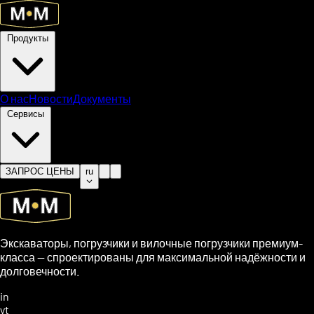
Продукты
О нас
Новости
Документы
Сервисы
ЗАПРОС ЦЕНЫ
ru
Экскаваторы, погрузчики и вилочные погрузчики премиум-
класса — спроектированы для максимальной надёжности и
долговечности.
in
yt